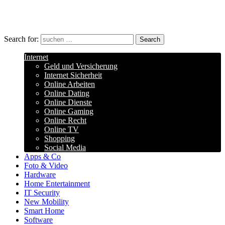
Search for:
Search
Internet
Geld und Versicherung
Internet Sicherheit
Online Arbeiten
Online Dating
Online Dienste
Online Gaming
Online Recht
Online TV
Shopping
Social Media
Apps & Co
Foto & Video
Hardware
Home Entertainment
IT Security
New Mobility
Smart Home
Software