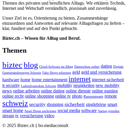
Themen des privaten und beruflichen Alltags. Wir erklären Technik,
Internet und Wirtschaft verständlich, praxisnah und zuverlässig.
Unser Ziel ist es, Orientierung zu bieten, Zusammenhänge
einzuordnen und Antworten auf relevante Alltagsfragen zu liefern –
klar, fundiert und auf den Punkt gebracht.
Biztec.ch – Wissen für Alltag und Beruf.
Themen
biztec
blog
dating
Cloud-Software im Alltag
Datenschutz online
Digitale
geld
geld und versicherung
Gesetzesänderungen Schweiz
Fake-Shops erkennen
internet
hardware
home
home entertainment
internet sicherheit
it security
mobility
neuigkeiten
new mobility
Ladeinfrastruktur Schweiz
news
online arbeiten
online dating
online dienste
online gaming
online recht
online shopping
online tv
photo
remote
Ransomware
schweiz
security
sicherheit
shopping
singlebörse
smart
smart home
social media
software
Smart Home nachrüsten
Startup gründen
stream
tv
versicherung
video
© 2025 Biztec.ch || bo-mediaconsult