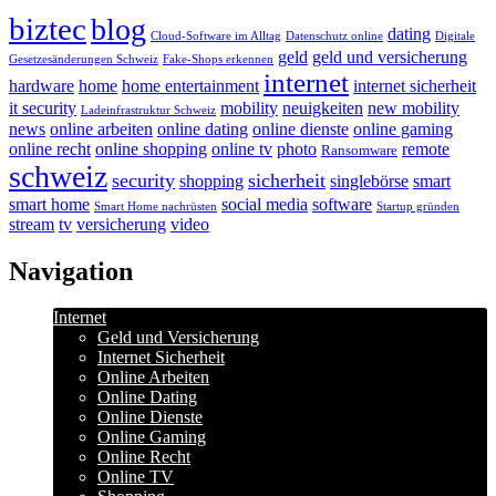
biztec
blog
dating
Cloud-Software im Alltag
Datenschutz online
Digitale
geld
geld und versicherung
Gesetzesänderungen Schweiz
Fake-Shops erkennen
internet
hardware
home
home entertainment
internet sicherheit
it security
mobility
neuigkeiten
new mobility
Ladeinfrastruktur Schweiz
news
online arbeiten
online dating
online dienste
online gaming
online recht
online shopping
online tv
photo
remote
Ransomware
schweiz
security
sicherheit
shopping
singlebörse
smart
smart home
social media
software
Smart Home nachrüsten
Startup gründen
stream
tv
versicherung
video
Navigation
Internet
Geld und Versicherung
Internet Sicherheit
Online Arbeiten
Online Dating
Online Dienste
Online Gaming
Online Recht
Online TV