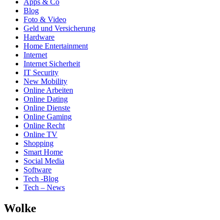
Apps & Co
Blog
Foto & Video
Geld und Versicherung
Hardware
Home Entertainment
Internet
Internet Sicherheit
IT Security
New Mobility
Online Arbeiten
Online Dating
Online Dienste
Online Gaming
Online Recht
Online TV
Shopping
Smart Home
Social Media
Software
Tech -Blog
Tech – News
Wolke