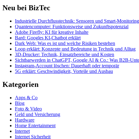
Neu bei BizTec
Industrielle Durchflusstechnik: Sensoren und Smart-Monitoring
Quantencomputer: Funktionsweise und Zukunftspotenzial
Adobe Firefly: KI für kreative Inhalte
Bard: Googles KI-Chatbot erklärt
Dark Web: Was es ist und welche Risiken bestehen
Loop erklärt: Konzepte und Bedeutung in Technik und Alltag
3D-Drucker: Technik, Einsatzbereiche und Kosten
Sichtbarwerden in ChatGPT, Google AI & Co.: Was B2B-Unter
Instagram-Account löschen: Dauerhaft oder temporär
5G erklärt: Geschwindigkeit, Vorteile und Ausbau
Kategorien
Apps & Co
Blog
Foto & Video
Geld und Versicherung
Hardware
Home Entertainment
Internet
Internet Sicherheit