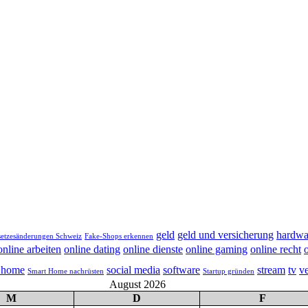
geld
geld und versicherung
hardwa
setzesänderungen Schweiz
Fake-Shops erkennen
online arbeiten
online dating
online dienste
online gaming
online recht
 home
social media
software
stream
tv
v
Smart Home nachrüsten
Startup gründen
August 2026
M
D
F