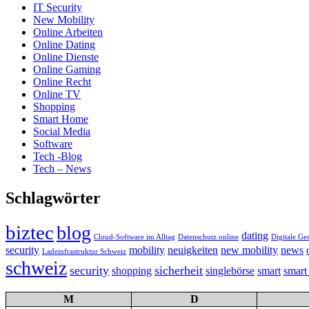
IT Security
New Mobility
Online Arbeiten
Online Dating
Online Dienste
Online Gaming
Online Recht
Online TV
Shopping
Smart Home
Social Media
Software
Tech -Blog
Tech – News
Schlagwörter
biztec
blog
dating
Cloud-Software im Alltag
Datenschutz online
Digitale Ge
security
mobility
neuigkeiten
new mobility
news
Ladeinfrastruktur Schweiz
schweiz
security
sicherheit
shopping
singlebörse
smart
smart
M
D