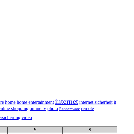
internet
re
home
home entertainment
internet sicherheit
it
online shopping
online tv
photo
remote
Ransomware
ersicherung
video
S
S