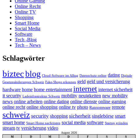
Online Gaming
Online Recht
Online TV
Shopping
Smart Home
Social Media
Software
Tech -Blog
Tech – News
Schlagwörter
biztec
blog
dating
Cloud-Software im Alltag
Datenschutz online
Digitale
geld
geld und versicherung
Gesetzesänderungen Schweiz
Fake-Shops erkennen
internet
hardware
home
home entertainment
internet sicherheit
it security
mobility
neuigkeiten
new mobility
Ladeinfrastruktur Schweiz
news
online arbeiten
online dating
online dienste
online gaming
online recht
online shopping
online tv
photo
remote
Ransomware
schweiz
security
sicherheit
shopping
singlebörse
smart
smart home
social media
software
Smart Home nachrüsten
Startup gründen
stream
tv
versicherung
video
August 2026
M
D
M
D
F
S
S