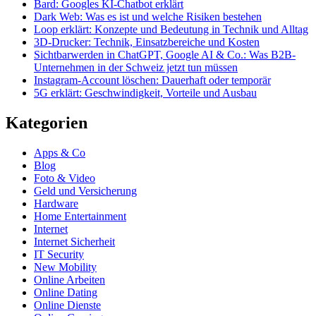
Bard: Googles KI-Chatbot erklärt
Dark Web: Was es ist und welche Risiken bestehen
Loop erklärt: Konzepte und Bedeutung in Technik und Alltag
3D-Drucker: Technik, Einsatzbereiche und Kosten
Sichtbarwerden in ChatGPT, Google AI & Co.: Was B2B-
Unternehmen in der Schweiz jetzt tun müssen
Instagram-Account löschen: Dauerhaft oder temporär
5G erklärt: Geschwindigkeit, Vorteile und Ausbau
Kategorien
Apps & Co
Blog
Foto & Video
Geld und Versicherung
Hardware
Home Entertainment
Internet
Internet Sicherheit
IT Security
New Mobility
Online Arbeiten
Online Dating
Online Dienste