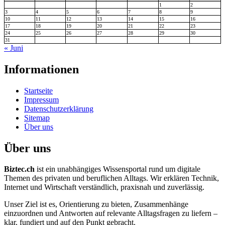
1
2
3
4
5
6
7
8
9
10
11
12
13
14
15
16
17
18
19
20
21
22
23
24
25
26
27
28
29
30
31
« Juni
Informationen
Startseite
Impressum
Datenschutzerklärung
Sitemap
Über uns
Über uns
Biztec.ch
ist ein unabhängiges Wissensportal rund um digitale
Themen des privaten und beruflichen Alltags. Wir erklären Technik,
Internet und Wirtschaft verständlich, praxisnah und zuverlässig.
Unser Ziel ist es, Orientierung zu bieten, Zusammenhänge
einzuordnen und Antworten auf relevante Alltagsfragen zu liefern –
klar, fundiert und auf den Punkt gebracht.