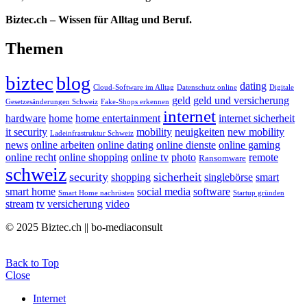
Biztec.ch – Wissen für Alltag und Beruf.
Themen
biztec
blog
dating
Cloud-Software im Alltag
Datenschutz online
Digitale
geld
geld und versicherung
Gesetzesänderungen Schweiz
Fake-Shops erkennen
internet
hardware
home
home entertainment
internet sicherheit
it security
mobility
neuigkeiten
new mobility
Ladeinfrastruktur Schweiz
news
online arbeiten
online dating
online dienste
online gaming
online recht
online shopping
online tv
photo
remote
Ransomware
schweiz
security
sicherheit
shopping
singlebörse
smart
smart home
social media
software
Smart Home nachrüsten
Startup gründen
stream
tv
versicherung
video
© 2025 Biztec.ch || bo-mediaconsult
Back to Top
Close
Internet