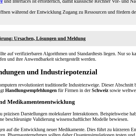
re
und Interfaces ist erforderlich, damit klassische Rechner Vor- und N
ffnen während der Entwicklung Zugang zu Ressourcen und fördern de
törung: Ursachen, Lösungen und Meldung
lte auf verifizierbaren Algorithmen und Standardtests liegen. Nur so ka
en und ihre Anwendbarkeit sichergestellt werden.
dungen und Industriepotenzial
utern revolutioniert traditionelle Industriezweige. Dieser Abschnitt b
igt
Handlungsempfehlungen
für Firmen in der
Schweiz
sowie weltwei
und Medikamentenentwicklung
präzisen Darstellungen molekularer Interaktionen. Beispielsweise ha
e beschleunigte Validierung wissenschaftlicher Modelle bewiesen.
n auf die Entwicklung neuer Medikamente. Dies führt zu kürzeren E
hren. Pharmaunternehmen sollten daher Quantensimulationen testen un