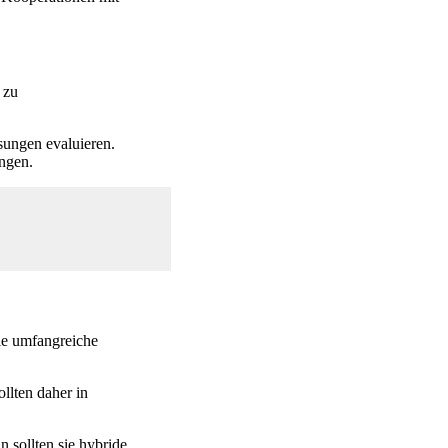
 zu
ösungen evaluieren.
ngen.
ie umfangreiche
llten daher in
 sollten sie hybride