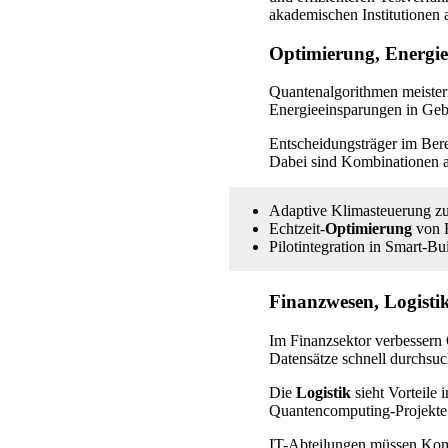
akademischen Institutionen 
Optimierung, Energie
Quantenalgorithmen meister
Energieeinsparungen in Ge
Entscheidungsträger im Berei
Dabei sind Kombinationen a
Adaptive Klimasteuerung z
Echtzeit-
Optimierung
von H
Pilotintegration in Smart-B
Finanzwesen, Logisti
Im Finanzsektor verbessern
Datensätze schnell durchsuc
Die
Logistik
sieht Vorteile
Quantencomputing-Projekte i
IT-Abteilungen müssen Kompat