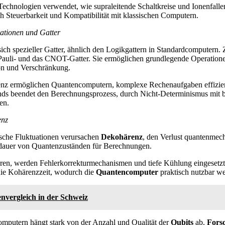
chnologien verwendet, wie supraleitende Schaltkreise und Ionenfallen
ch Steuerbarkeit und Kompatibilität mit klassischen Computern.
tionen und Gatter
ch spezieller Gatter, ähnlich den Logikgattern in Standardcomputern.
Pauli- und das CNOT-Gatter. Sie ermöglichen grundlegende Operation
ion und Verschränkung.
enz ermöglichen Quantencomputern, komplexe Rechenaufgaben effizien
ds beendet den Berechnungsprozess, durch Nicht-Determinismus mit 
en.
enz
sche Fluktuationen verursachen
Dekohärenz
, den Verlust quantenmec
dauer von Quantenzuständen für Berechnungen.
eren, werden Fehlerkorrekturmechanismen und tiefe Kühlung eingesetzt
ie Kohärenzzeit, wodurch die
Quantencomputer
praktisch nutzbar w
nvergleich in der Schweiz
mputern hängt stark von der Anzahl und Qualität der
Qubits
ab.
Fors