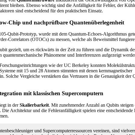
ärent bleiben. Ebenso wichtig sind die Anfälligkeit für Fehler, der Küh
ktoren sind entscheidend für den praktischen Einsatz.
llow‑Chip und nachprüfbare Quantenüberlegenheit
 105-Qubit-Prototyp, wurde mit dem Quantum-Echoes-Algorithmus getes
rder-Correlators (OTOCs) zu messen, welche als Beweismittel fungiere
bit gezielt, um es rückwärts in der Zeit zu führen und die Dynamik d
n quantenmechanische Phänomene und Interferenzen aufgezeigt werde
orschungseinrichtungen wie der UC Berkeley konnten Molekülstruktur
 Systeme mit 15 und 28 Atomen stimmten mit denen kernmagnetischer
n. Solche Vergleiche verstärken das Vertrauen in die Genauigkeit der
ntegration mit klassischen Supercomputern
egt in der
Skalierbarkeit
. Mit zunehmender Anzahl an Qubits steigen 
Die Architektur und die Fehleranfälligkeit spielen eine entscheidende R
emen.
tenbeschleuniger und Supercomputerressourcen vereinen, sind vielver