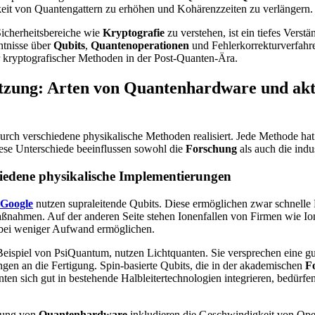
gkeit von Quantengattern zu erhöhen und Kohärenzzeiten zu verlängern.
icherheitsbereiche wie
Kryptografie
zu verstehen, ist ein tiefes Verstä
ntnisse über
Qubits
,
Quantenoperationen
und Fehlerkorrekturverfahr
r kryptografischer Methoden in der Post-Quanten-Ära.
tzung: Arten von Quantenhardware und akt
ch verschiedene physikalische Methoden realisiert. Jede Methode hat 
se Unterschiede beeinflussen sowohl die
Forschung
als auch die ind
hiedene physikalische Implementierungen
Google
nutzen supraleitende Qubits. Diese ermöglichen zwar schnelle 
nahmen. Auf der anderen Seite stehen Ionenfallen von Firmen wie I
 bei weniger Aufwand ermöglichen.
eispiel von PsiQuantum, nutzen Lichtquanten. Sie versprechen eine g
ngen an die Fertigung. Spin-basierte Qubits, die in der akademischen
F
en sich gut in bestehende Halbleitertechnologien integrieren, bedürfen
rtung von
Quantenhardware
inkludieren die Geschwindigkeit von Ope