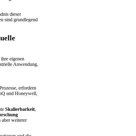
ndnis dieser
en sind grundlegend
uelle
ihre eigenen
ustrielle Anwendung.
Prozesse, erfordern
onQ und Honeywell,
ute
Skalierbarkeit
,
orschung
 aber weiterer
rationen und die