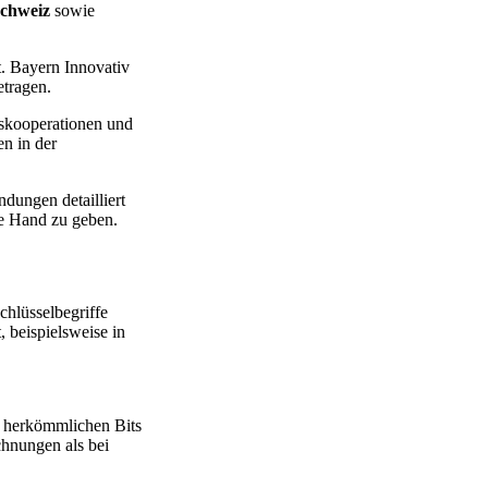
chweiz
sowie
t. Bayern Innovativ
etragen.
gskooperationen und
en in der
ungen detailliert
ie Hand zu geben.
hlüsselbegriffe
 beispielsweise in
u herkömmlichen Bits
chnungen als bei