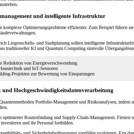
anstreben.
management und intelligente Infrastruktur
n komplexe Optimierungsprobleme effizienter. Zum Beispiel führen sie
bäudeverwaltungen.
ch Liegenschafts- und Stadtplanung sollten intelligente Infrastrukturl
us traditioneller KI und Quantum Computing sinnvolle Übergangslösu
ur Reduktion von Energieverschwendung
austechnik und IoT‑Sensoren
uilding-Projekten zur Bewertung von Einsparungen
k und Hochgeschwindigkeitsdatenverarbeitung
 Quantenmethoden Portfolio-Management und Risikoanalysen, indem s
hen.
 in optimierter Routenfindung und Supply-Chain-Management. Firmen so
nvestieren und ihr Personal fortbilden.
ibilitäts- und Sicherheitsbedingungen sorgfältig evaluieren. Erst dann