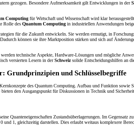
utern gezogen. Besondere Aufmerksamkeit gilt Entwicklungen in der
S
um Computing
für Wirtschaft und Wissenschaft wird klar herausgestell
ur Rolle des
Quantum Computing
in industriellen Anwendungen beig
ategien für die Zukunft entwickeln. Sie werden ermutigt, in Forschun
n. Dadurch können sie ihre Marktposition stärken und sich auf Änderung
n werden technische Aspekte, Hardware-Lösungen und mögliche Anwend
hnisch versierten Lesern in der
Schweiz
solide Entscheidungshilfen an d
 Grundprinzipien und Schlüsselbegriffe
t Kernkonzepte des Quantum Computing. Aufbau und Funktion sowie Sc
 bieten den Ausgangspunkt für Diskussionen in Technik und Sicherheit,
 seine Quanteneigenschaften Zustandsüberlagerungen. Im Gegensatz z
0 und 1, gleichzeitig darstellen. Dies erlaubt weitaus komplexere Bere