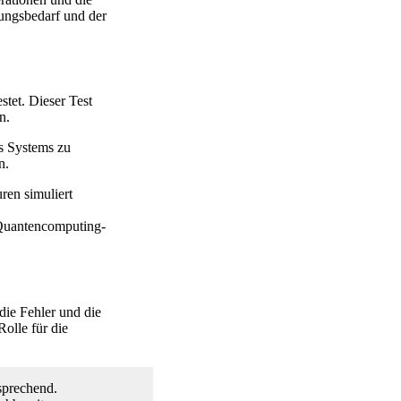
lungsbedarf und der
tet. Dieser Test
n.
es Systems zu
n.
en simuliert
 Quantencomputing-
die Fehler und die
olle für die
sprechend.