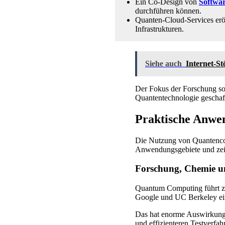
Ein Co-Design von
Softwa
durchführen können.
Quanten-Cloud-Services erö
Infrastrukturen.
Siehe auch
Internet-S
Der Fokus der Forschung sol
Quantentechnologie geschaff
Praktische Anwen
Die Nutzung von Quantencomp
Anwendungsgebiete und ze
Forschung, Chemie 
Quantum Computing führt zu 
Google und UC Berkeley ein
Das hat enorme Auswirkunge
und effizienteren Testverfa