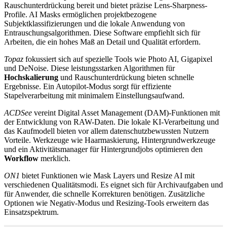
Rauschunterdrückung bereit und bietet präzise Lens-Sharpness-
Profile. AI Masks ermöglichen projektbezogene
Subjektklassifizierungen und die lokale Anwendung von
Entrauschungsalgorithmen. Diese Software empfiehlt sich für
Arbeiten, die ein hohes Maß an Detail und Qualität erfordern.
Topaz
fokussiert sich auf spezielle Tools wie Photo AI, Gigapixel
und DeNoise. Diese leistungsstarken Algorithmen für
Hochskalierung
und Rauschunterdrückung bieten schnelle
Ergebnisse. Ein Autopilot-Modus sorgt für effiziente
Stapelverarbeitung mit minimalem Einstellungsaufwand.
ACDSee
vereint Digital Asset Management (DAM)-Funktionen mit
der Entwicklung von RAW-Daten. Die lokale KI-Verarbeitung und
das Kaufmodell bieten vor allem datenschutzbewussten Nutzern
Vorteile. Werkzeuge wie Haarmaskierung, Hintergrundwerkzeuge
und ein Aktivitätsmanager für Hintergrundjobs optimieren den
Workflow
merklich.
ON1
bietet Funktionen wie Mask Layers und Resize AI mit
verschiedenen Qualitätsmodi. Es eignet sich für Archivaufgaben und
für Anwender, die schnelle Korrekturen benötigen. Zusätzliche
Optionen wie Negativ-Modus und Resizing-Tools erweitern das
Einsatzspektrum.