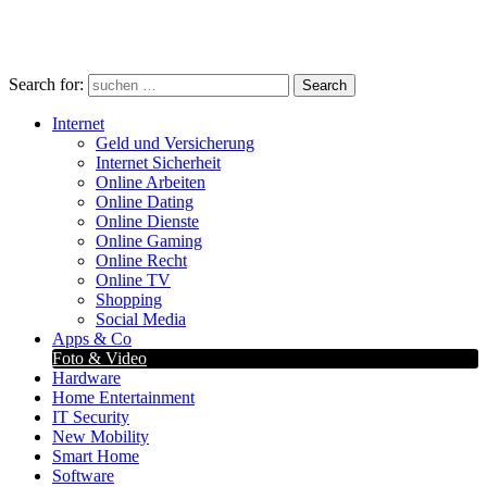
Search for:
Search
Internet
Geld und Versicherung
Internet Sicherheit
Online Arbeiten
Online Dating
Online Dienste
Online Gaming
Online Recht
Online TV
Shopping
Social Media
Apps & Co
Foto & Video
Hardware
Home Entertainment
IT Security
New Mobility
Smart Home
Software